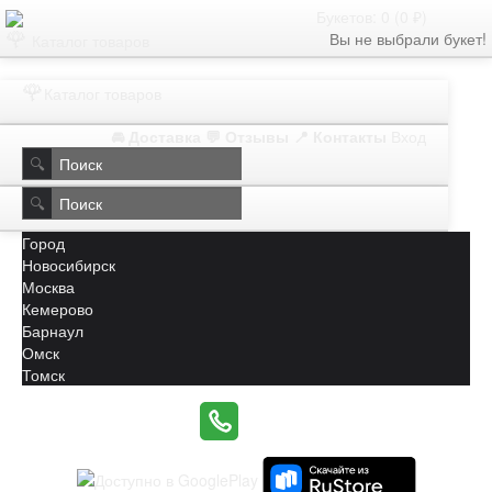
Букетов: 0 (0 ₽)
🌹
Вы не выбрали букет!
Каталог товаров
🌹
Каталог товаров
🚘 Доставка
💬 Отзывы
📍 Контакты
Вход
🔍
🔍
Город
Новосибирск
Москва
Кемерово
Барнаул
Омск
Томск