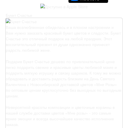
Букет Счастье
Ваша возлюбленная обиделась и в плохом настроении и
Вам нужно заказать красивый букет цветов и сладости. Букет
Счастье это отличный подарок на любой праздник. Этот
восхитительный презент от души однозначно принесет
радость любимой жене.
Подарив Букет Счастье дешево по привлекательной цене
легко подарить свежие и красивые цветы любимой маме и
подарить мягкую игрушку и связку шариков. К тому же можно
обрадовать и доставить радость близким на День Святого
Валентина с Новосибирской доставкой цветов «Мне Розы»
по оптовым ценам круглосуточно без выходных по выгодным
ценам.
Невероятной красоты композиции и цветочные корзины в
нашей службе доставки цветов «Мне розы» - это самые
яркие эмоции и всегда высочайшее качество исполнение
заказа.