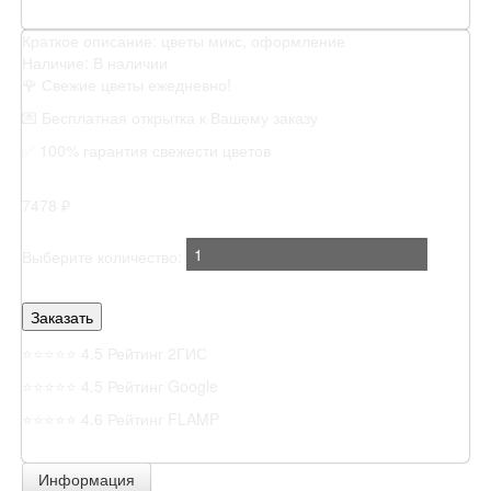
Краткое описание:
цветы микс, оформление
Наличие:
В наличии
🌹 Свежие цветы ежедневно!
💌 Бесплатная открытка к Вашему заказу
✅ 100% гарантия свежести цветов
7478 ₽
Выберите количество:
⭐⭐⭐⭐⭐
4.5 Рейтинг 2ГИС
⭐⭐⭐⭐⭐
4.5 Рейтинг Google
⭐⭐⭐⭐⭐
4.6 Рейтинг FLAMP
Информация