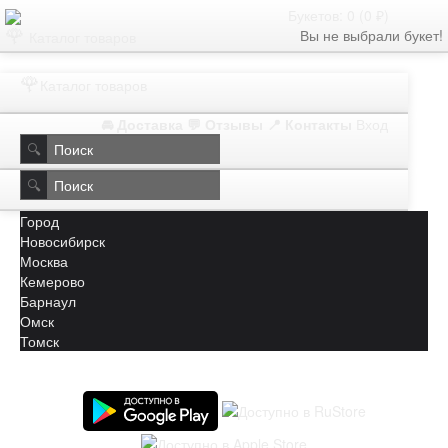
Букетов: 0 (0 ₽)
🌹
Вы не выбрали букет!
Каталог товаров
🌹
Каталог товаров
🚘 Доставка
💬 Отзывы
📍 Контакты
Вход
🔍
🔍
Город
Новосибирск
Москва
Кемерово
Барнаул
Омск
Томск