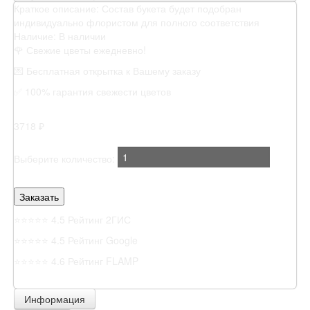
Краткое описание:
Состав букета будет подобран
индивидуально флористом для полного соответствия
Наличие:
В наличии
🌹 Свежие цветы ежедневно!
💌 Бесплатная открытка к Вашему заказу
✅ 100% гарантия свежести цветов
3718 ₽
Выберите количество:
⭐⭐⭐⭐⭐
4.5 Рейтинг 2ГИС
⭐⭐⭐⭐⭐
4.5 Рейтинг Google
⭐⭐⭐⭐⭐
4.6 Рейтинг FLAMP
Информация