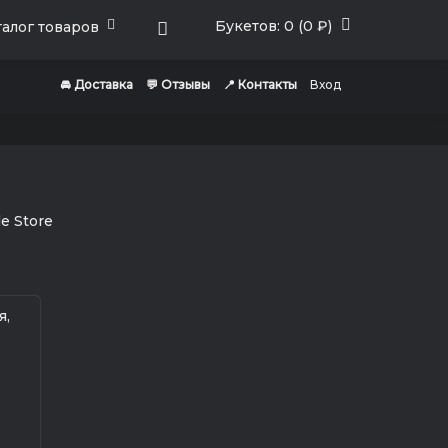
Букетов: 0 (0 ₽)
алог товаров
🚘 Доставка
💬 Отзывы
📍 Контакты
Вход
И
я,