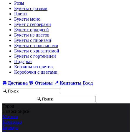
Розы
Букеты с розами
Цветы
Букеты моно
Букет с герберами
Букет с орхидеей
Букеты из цветов
Букеты с пионами
Букеты с тюльпанами
Букеты с хризантемой
Букеты с гортензией
Подарки
Корзины из цветов
Коробочки с цветами
🚘 Доставка
💬 Отзывы
📍 Контакты
Вход
🔍
🔍
Город
Новосибирск
Москва
Кемерово
Барнаул